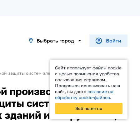
Выбрать город
Войти
Сайт использует файлы cookie
жной защиты систем электроснабжения электроустановок
с целью повышения удобства
пользования сервисом.
Продолжая использовать наш
й производства завода
сайт, вы даете
согласие на
обработку cookie-файлов
.
щиты систем
Всё понятно
 зданий и сооружений, а