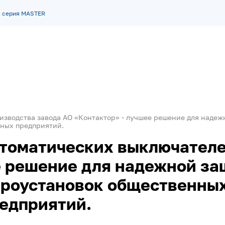
- серия MASTER
изводства завода АО «Контактор» - лучшее решение для наде
ных предприятий.
томатических выключателе
е решение для надежной за
роустановок общественных
едприятий.