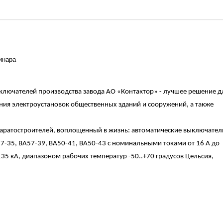
инара
ключателей производства завода АО «Контактор» - лучшее решение д
ия электроустановок общественных зданий и сооружений, а также
паратостроителей, воплощенный в жизнь: автоматические выключател
7-35, ВА57-39, ВА50-41, ВА50-43 с номинальными токами от 16 А до
5 кА, диапазоном рабочих температур -50..+70 градусов Цельсия,