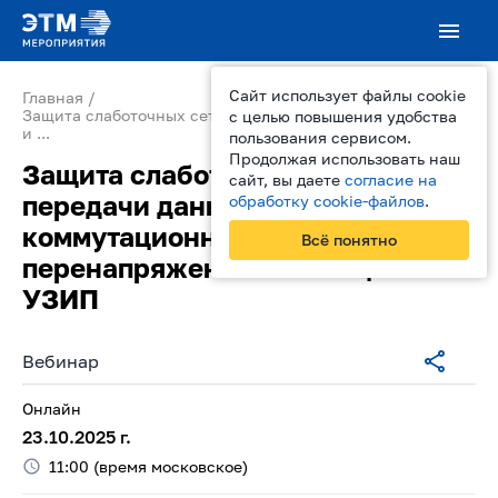
Сайт использует файлы cookie
Главная
Защита слаботочных сетей передачи данных от грозовых
с целью повышения удобства
и ...
пользования сервисом.
Продолжая использовать наш
Защита слаботочных сетей
сайт, вы даете
согласие на
передачи данных от грозовых и
обработку cookie-файлов
.
коммутационных
Всё понятно
перенапряжений с помощью
УЗИП
Вебинар
Онлайн
23.10.2025
г.
11:00
(время московское)