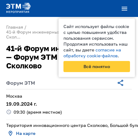
Сайт использует файлы cookie
Главная
41-й Форум инженерных систем — Форум ЭТМ в Москве,
с целью повышения удобства
Скол...
пользования сервисом.
Продолжая использовать наш
41-й Форум инженерных систем
сайт, вы даете
согласие на
— Форум ЭТМ в Москве,
обработку cookie-файлов
.
Сколково
Всё понятно
Форум ЭТМ
Москва
19.09.2024
г.
09:30
(время местное)
Территория инновационного центра Сколково, Большой буль
На карте