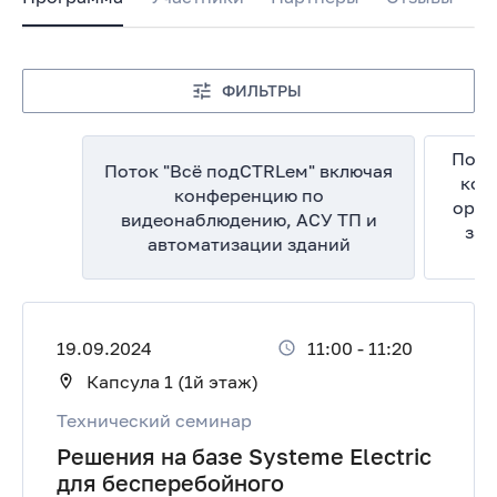
ФИЛЬТРЫ
Пото
Поток "Всё подCTRLем" включая
кон
конференцию по
орга
видеонаблюдению, АСУ ТП и
зас
автоматизации зданий
19.09.2024
11:00
-
11:20
Капсула 1 (1й этаж)
Технический семинар
Решения на базе Systeme Electric
для бесперебойного