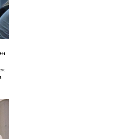
ем
ек
в