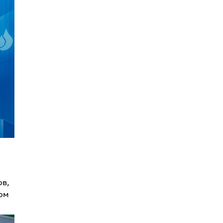
ов,
сом