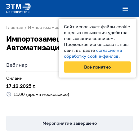
Сайт использует файлы cookie
Главная
Импортозамещение в Автоматизации от ДКС...
с целью повышения удобства
Импортозамещение в
пользования сервисом.
Продолжая использовать наш
Автоматизации от ДКС
сайт, вы даете
согласие на
обработку cookie-файлов
.
Вебинар
Всё понятно
Онлайн
17.12.2025
г.
11:00
(время московское)
Мероприятие завершено