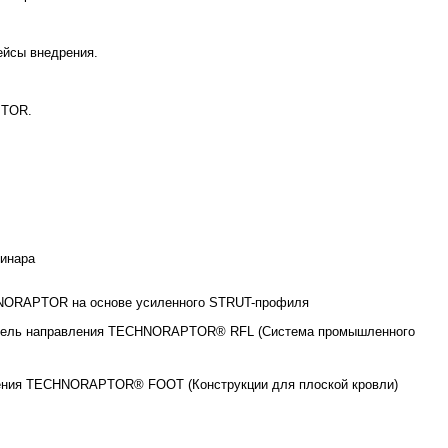
ейсы внедрения.
PTOR.
еминара
NORAPTOR на основе усиленного STRUT-профиля
итель направления TECHNORAPTOR® RFL (Система промышленного
ления TECHNORAPTOR® FOOT (Конструкции для плоской кровли)