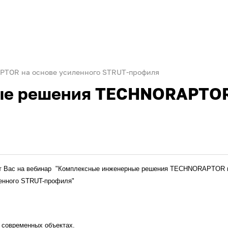
TOR на основе усиленного STRUT-профиля
е решения TECHNORAPTOR 
 Вас на вебина
р "
Комплексные инженерные решения TECHNORAPTOR 
енного STRUT-профиля"
 современных объектах.